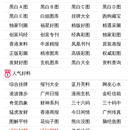
黑白Ａ图
黑白Ｂ图
黑白Ｃ图
黑白Ｄ图
黑白Ｅ图
白姐图库
挂牌大全
跑狗藏宝
独家刊圖
福星好图
精版好图
精選采圖
创富玛经
创富专刊
经典彩图
独家彩图
香港来料
牛派精报
凤凰书刊
原装港报
正版彩圖
精准图库
高级彩图
权威彩图
发财好图
玄机图库
黑白大全
资料查询
人气好料
综合挂牌
报刊大全
蓝月亮料
网友心水
凌波微步
广州日报
漫画玄机
金旺信箱
奇觉四象
财神系列
三十六码
三十码中
猛虎发财
香港商报
今日闲情
广州传真
图解平特
花仙子图
熊出没图
脑经急图