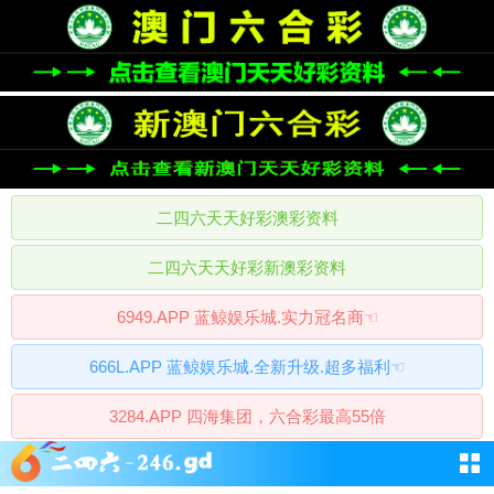
二四六天天好彩澳彩资料
二四六天天好彩新澳彩资料
6949.APP 蓝鲸娱乐城.实力冠名商☜
666L.APP 蓝鲸娱乐城.全新升级.超多福利☜
3284.APP 四海集团，六合彩最高55倍