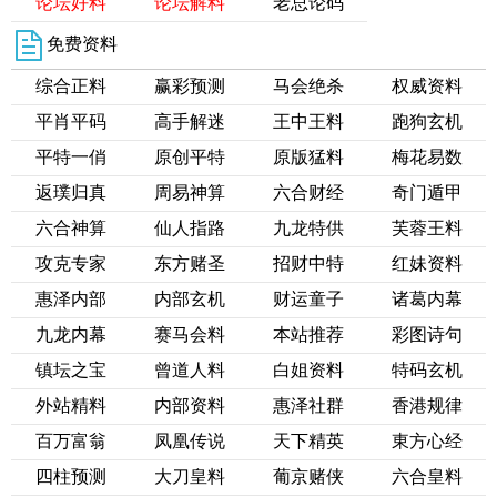
论坛好料
论坛解料
老总论码
免费资料
综合正料
赢彩预测
马会绝杀
权威资料
平肖平码
高手解迷
王中王料
跑狗玄机
平特一俏
原创平特
原版猛料
梅花易数
返璞归真
周易神算
六合财经
奇门遁甲
六合神算
仙人指路
九龙特供
芙蓉王料
攻克专家
东方赌圣
招财中特
红妹资料
惠泽内部
内部玄机
财运童子
诸葛内幕
九龙内幕
赛马会料
本站推荐
彩图诗句
镇坛之宝
曾道人料
白姐资料
特码玄机
外站精料
内部资料
惠泽社群
香港规律
百万富翁
凤凰传说
天下精英
東方心经
四柱预测
大刀皇料
葡京赌侠
六合皇料