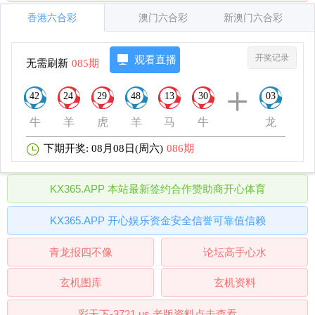
香港六合彩
澳门六合彩
新澳门六合彩
开奖记录
观看直播
无需刷新
085期
42
24
29
48
13
30
03
牛
羊
虎
羊
马
牛
龙
下期开奖: 08月08日(周六)
086期
KX365.APP 本站最新签约合作赞助商开心体育
KX365.APP 开心娱乐资金安全信誉可靠值信赖
青龙报四不像
论坛高手心水
玄机图库
玄机资料
彩天下-3721.us,老版资料点击查看