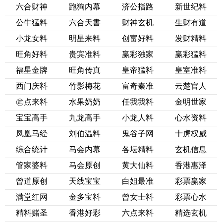
六合财神
跑狗内幕
济公指路
新世纪料
公牛猛料
六合天書
财神玄机
生财有道
小龙女料
明星来料
创富好料
发财精料
旺角好料
贵宾准料
赢彩独家
赢彩猛料
福星金牌
旺角传真
皇帝猛料
皇室准料
西门庆料
竹影梅花
富奇秦准
云楚官人
㊣点来料
水果奶奶
任我我料
金明世家
宝宝高手
九龙高手
小龙人料
心水资料
凤凰马经
刘伯温料
鬼谷子网
十虎权威
综合统计
马会内幕
各坛精料
玄机信息
管家婆料
马会原创
黄大仙料
香港惠泽
曾道原创
天线宝宝
白姐最准
彩票赢家
满堂红网
金多宝料
曾女士料
彩票心水
精料赌圣
香港好彩
六点来料
精选玄机